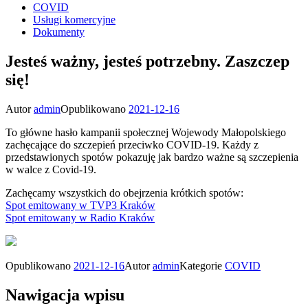
COVID
Usługi komercyjne
Dokumenty
Jesteś ważny, jesteś potrzebny. Zaszczep
się!
Autor
admin
Opublikowano
2021-12-16
To główne hasło kampanii społecznej Wojewody Małopolskiego
zachęcające do szczepień przeciwko COVID-19. Każdy z
przedstawionych spotów pokazuję jak bardzo ważne są szczepienia
w walce z Covid-19.
Zachęcamy wszystkich do obejrzenia krótkich spotów:
Spot emitowany w TVP3 Kraków
Spot emitowany w Radio Kraków
Opublikowano
2021-12-16
Autor
admin
Kategorie
COVID
Nawigacja wpisu