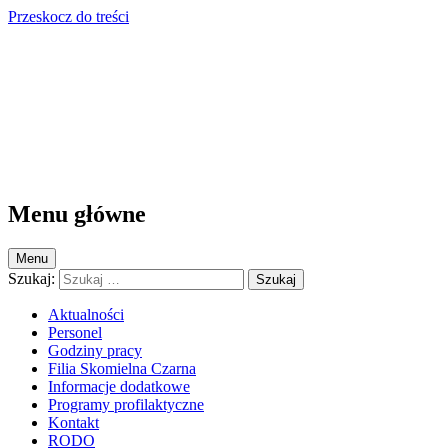
Przeskocz do treści
Przychodnia Krzczonów
Przychodnia Krzczonów
Menu główne
Menu
Szukaj:
Aktualności
Personel
Godziny pracy
Filia Skomielna Czarna
Informacje dodatkowe
Programy profilaktyczne
Kontakt
RODO