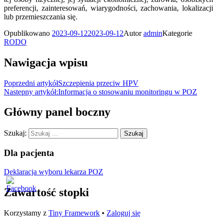
preferencji, zainteresowań, wiarygodności, zachowania, lokalizacji
lub przemieszczania się.
Opublikowano
2023-09-12
2023-09-12
Autor
admin
Kategorie
RODO
Nawigacja wpisu
Poprzedni artykół
Szczepienia przeciw HPV
Następny artykół:
Informacja o stosowaniu monitoringu w POZ
Główny panel boczny
Szukaj:
Dla pacjenta
Deklaracja wyboru lekarza POZ
Zawartość stopki
Korzystamy z
Tiny Framework
•
Zaloguj się