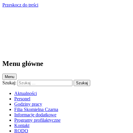
Przeskocz do treści
Przychodnia Krzczonów
Przychodnia Krzczonów
Menu główne
Menu
Szukaj:
Aktualności
Personel
Godziny pracy
Filia Skomielna Czarna
Informacje dodatkowe
Programy profilaktyczne
Kontakt
RODO