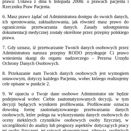
prawa: Ustawa z dnia 6 listopada 2008r. o prawach pacjenta i
Rzeczniku Praw Pacjenta.
6. Masz prawo żądać od Administratora dostępu do swoich danych,
ich sprostowania, zaktualizowania, jak również masz prawo do
ograniczenia przetwarzania danych. Zasady udostępnienia
dokumentacji medycznej zostały określone przez przepisy polskiego
prawa.
7. Gdy uznasz, iż przetwarzanie Twoich danych osobowych przez
Administratora narusza przepisy RODO przysługuje Ci prawo
wniesienia skargi do organu nadzorczego - Prezesa Urzędu
Ochrony Danych Osobowych.
8. Przekazanie nam Twoich danych osobowych jest wymogiem
ustawowym, dotyczy każdego Pacjenta, wobec którego realizujemy
cele opisane w punkcie 2.
9. W oparciu o Twoje dane osobowe Administrator nie będzie
podejmował wobec Ciebie zautomatyzowanych decyzji, w tym
decyzji będących wynikiem profilowania. Profilowanie oznacza
dowolną formę zautomatyzowanego przetwarzania danych
osobowych, które polega na wykorzystaniu danych osobowych do
oceny niektórych czynników osobowych osoby fizycznej, w
szczególności do analizy lub prognozy aspektów dotyczących pracy
tej osoby fizycznej, jej sytuacji ekonomicznej, zdrowia, osobistych