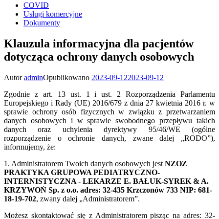
COVID
Usługi komercyjne
Dokumenty
Klauzula informacyjna dla pacjentów
dotycząca ochrony danych osobowych
Autor
admin
Opublikowano
2023-09-12
2023-09-12
Zgodnie z art. 13 ust. 1 i ust. 2 Rozporządzenia Parlamentu
Europejskiego i Rady (UE) 2016/679 z dnia 27 kwietnia 2016 r. w
sprawie ochrony osób fizycznych w związku z przetwarzaniem
danych osobowych i w sprawie swobodnego przepływu takich
danych oraz uchylenia dyrektywy 95/46/WE (ogólne
rozporządzenie o ochronie danych, zwane dalej „RODO”),
informujemy, że:
1. Administratorem Twoich danych osobowych jest
NZOZ
PRAKTYKA GRUPOWA PEDIATRYCZNO-
INTERNISTYCZNA - LEKARZE E. BAŁUK-SYREK & A.
KRZYWOŃ Sp. z o.o. adres: 32-435 Krzczonów 733 NIP: 681-
18-19-702
, zwany dalej „Administratorem”.
Możesz skontaktować się z Administratorem pisząc na adres: 32-