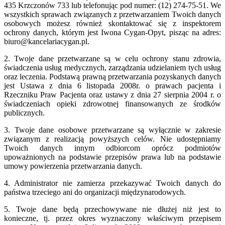
435 Krzczonów 733 lub telefonując pod numer: (12) 274-75-51. We
wszystkich sprawach związanych z przetwarzaniem Twoich danych
osobowych możesz również skontaktować się z inspektorem
ochrony danych, którym jest Iwona Cygan-Opyt, pisząc na adres:
biuro@kancelariacygan.pl.
2. Twoje dane przetwarzane są w celu ochrony stanu zdrowia,
świadczenia usług medycznych, zarządzania udzielaniem tych usług
oraz leczenia. Podstawą prawną przetwarzania pozyskanych danych
jest Ustawa z dnia 6 listopada 2008r. o prawach pacjenta i
Rzeczniku Praw Pacjenta oraz ustawy z dnia 27 sierpnia 2004 r. o
świadczeniach opieki zdrowotnej finansowanych ze środków
publicznych.
3. Twoje dane osobowe przetwarzane są wyłącznie w zakresie
związanym z realizacją powyższych celów. Nie udostępniamy
Twoich danych innym odbiorcom oprócz podmiotów
upoważnionych na podstawie przepisów prawa lub na podstawie
umowy powierzenia przetwarzania danych.
4. Administrator nie zamierza przekazywać Twoich danych do
państwa trzeciego ani do organizacji międzynarodowych.
5. Twoje dane będą przechowywane nie dłużej niż jest to
konieczne, tj. przez okres wyznaczony właściwym przepisem