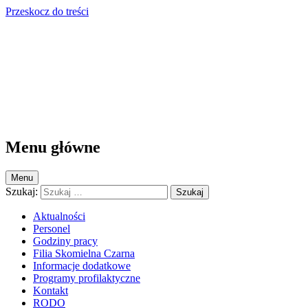
Przeskocz do treści
Przychodnia Krzczonów
Przychodnia Krzczonów
Menu główne
Menu
Szukaj:
Aktualności
Personel
Godziny pracy
Filia Skomielna Czarna
Informacje dodatkowe
Programy profilaktyczne
Kontakt
RODO