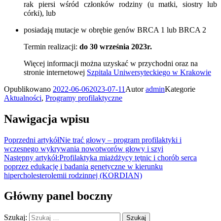
rak piersi wśród członków rodziny (u matki, siostry lub
córki), lub
posiadają mutacje w obrębie genów BRCA 1 lub BRCA 2
Termin realizacji:
do 30 września 2023r.
Więcej informacji można uzyskać w przychodni oraz na
stronie internetowej
Szpitala Uniwersyteckiego w Krakowie
Opublikowano
2022-06-06
2023-07-11
Autor
admin
Kategorie
Aktualności
,
Programy profilaktyczne
Nawigacja wpisu
Poprzedni artykół
Nie trać głowy – program profilaktyki i
wczesnego wykrywania nowotworów głowy i szyi
Następny artykół:
Profilaktyka miażdżycy tętnic i chorób serca
poprzez edukację i badania genetyczne w kierunku
hipercholesterolemii rodzinnej (KORDIAN)
Główny panel boczny
Szukaj: